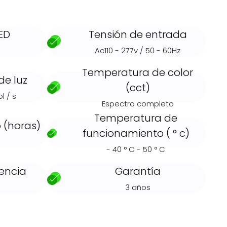
ED
Tensión de entrada
Ac110 - 277v / 50 - 60Hz
Temperatura de color
de luz
(cct)
l / s
Espectro completo
Temperatura de
 (horas)
funcionamiento ( ° c)
- 40 ° C - 50 ° C
encia
Garantía
3 años