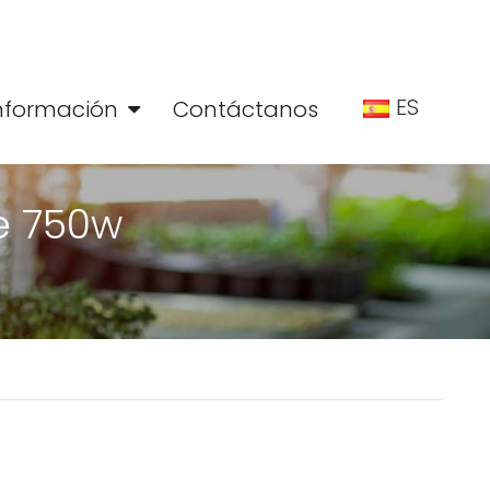
ES
nformación
Contáctanos
e 750w