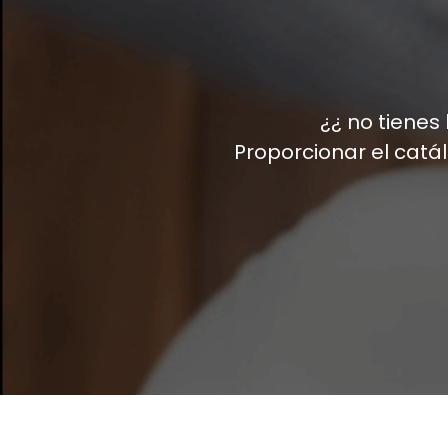
rendimiento
- Debido a que la salida de calor es muy
baja, se elimina el A / C de la mayoría de los
espacios de crecimiento.
- Sin ventilador, la vida útil es más larga.
- Respetuoso con el medio ambiente (sin
¿¿ no tienes
mercurio)
Proporcionar el catá
- Cable de alimentación estadounidense de
cinco pies de 110 voltios, disponible en 220
voltios y enchufes internacionales