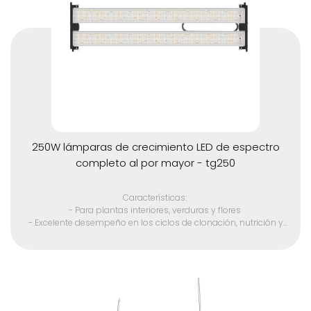
- Respetuoso con el medio ambiente (sin mercurio)
- Cable de alimentación estadounidense de cinco pies de 110
voltios, disponible en 220 voltios y enchufes internacionales
250W lámparas de crecimiento LED de espectro
completo al por mayor - tg250
Características:
- Para plantas interiores, verduras y flores
- Excelente desempeño en los ciclos de clonación, nutrición y
floración
- Sustituir la luz HID 3000w
- Chip LED SMD de alta calidad
- Adecuado para todas las etapas del crecimiento de las
plantas
- Espectro óptico total 380 - 780 nm
- Unidades LED avanzadas para un mayor rendimiento