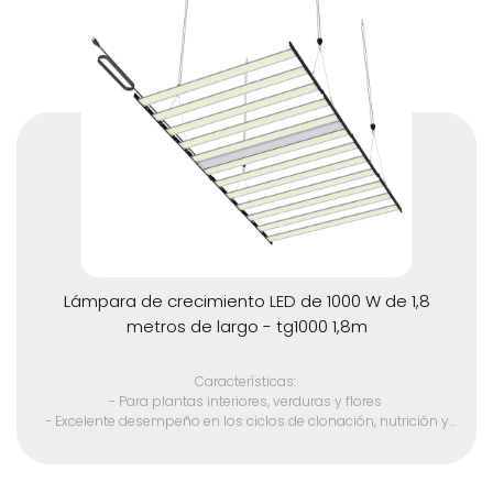
- Debido a que la salida de calor es muy baja, se elimina el A / C
de la mayoría de los espacios de crecimiento.
- Sin ventilador, la vida útil es más larga.
- Respetuoso con el medio ambiente (sin mercurio)
- Cable de alimentación estadounidense de cinco pies de 110
voltios, disponible en 220 voltios y enchufes internacionales
Lámpara de crecimiento LED de 1000 W de 1,8
metros de largo - tg1000 1,8m
Características:
- Para plantas interiores, verduras y flores
- Excelente desempeño en los ciclos de clonación, nutrición y
floración
- Chip LED SMD de alta calidad
- Adecuado para todas las etapas del crecimiento de las