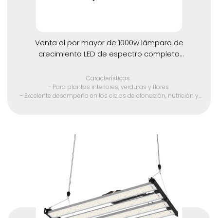
Venta al por mayor de 1000w lámpara de
crecimiento LED de espectro completo
plegable y ajustable - tg1000
Características:
- Para plantas interiores, verduras y flores
- Excelente desempeño en los ciclos de clonación, nutrición y
floración
- Sustituir la luz HID 3000w
- Chip LED SMD de alta calidad
- Adecuado para todas las etapas del crecimiento de las
plantas
- Espectro óptico total 380 - 780 nm
- Unidades LED avanzadas para un mayor rendimiento
- Debido a que la salida de calor es muy baja, se elimina el A / C
de la mayoría de los espacios de crecimiento.
- Sin ventilador, la vida útil es más larga.
- Respetuoso con el medio ambiente (sin mercurio)
- Cable de alimentación estadounidense de cinco pies de 110
voltios, disponible en 220 voltios y enchufes internacionales