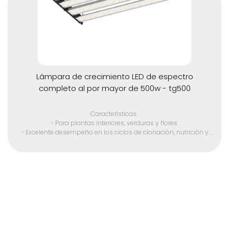
Lámpara de crecimiento LED de espectro
completo al por mayor de 500w - tg500
Características:
- Para plantas interiores, verduras y flores
- Excelente desempeño en los ciclos de clonación, nutrición y
floración
- Sustituir la luz HID 3000w
- Chip LED SMD de alta calidad
- Adecuado para todas las etapas del crecimiento de las
plantas
- Espectro óptico total 380 - 780 nm
- Unidades LED avanzadas para un mayor rendimiento
- Debido a que la salida de calor es muy baja, se elimina el A / C
de la mayoría de los espacios de crecimiento.
- Sin ventilador, la vida útil es más larga.